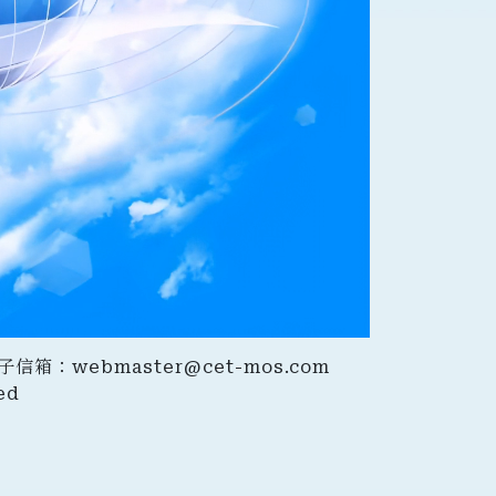
｜電子信箱：
webmaster@cet-mos.com
ed