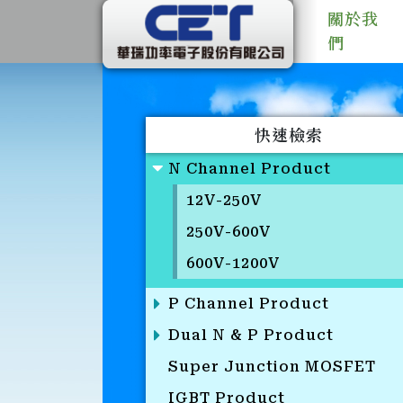
關於我
們
快速檢索
N Channel Product
12V-250V
250V-600V
600V-1200V
P Channel Product
Dual N & P Product
Super Junction MOSFET
IGBT Product