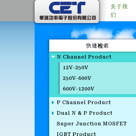
关于我
们
快速检索
N Channel Product
12V-250V
250V-600V
600V-1200V
P Channel Product
Dual N & P Product
Super Junction MOSFET
IGBT Product