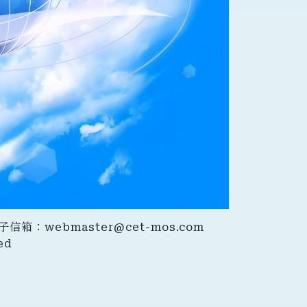
｜电子信箱：
webmaster@cet-mos.com
ed