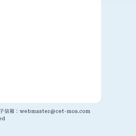
｜電子信箱：
webmaster@cet-mos.com
ed