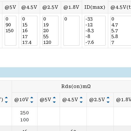
@5V
@4.5V
@2.5V
@1.8V
ID(max)
@4.5V(
Rds(on)mΩ
V)
@10V
@5V
@4.5V
@2.5V
@1.8
250
100