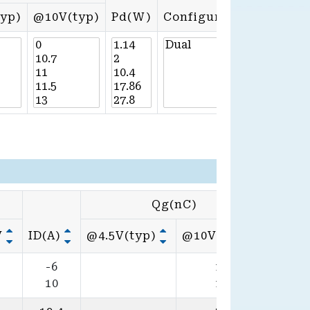
typ)
@10V(typ)
Pd(W)
Configuration
Qg(nC)
V
ID(A)
@4.5V(typ)
@10V(typ)
Pd(W
-6
16
17.
10
15