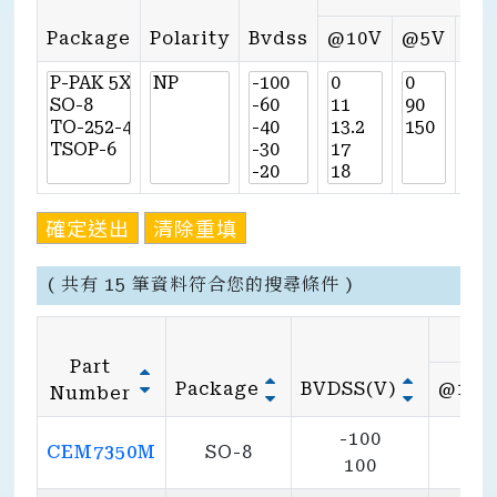
Package
Polarity
Bvdss
@10V
@5V
@4
確定送出
清除重填
( 共有 15 筆資料符合您的搜尋條件 )
Part
Package
BVDSS(V)
@10V
Number
-100
270
CEM7350M
SO-8
100
110