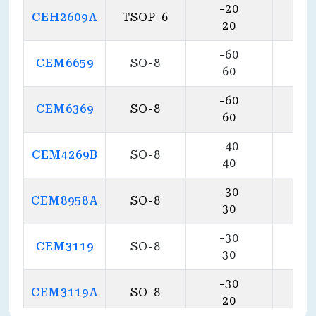
-20
CEH2609A
TSOP-6
20
-60
130
CEM6659
SO-8
60
68
-60
95
CEM6369
SO-8
60
46
-40
36
CEM4269B
SO-8
40
34
-30
45
CEM8958A
SO-8
30
28
-30
20
CEM3119
SO-8
30
20
-30
CEM3119A
SO-8
18
20