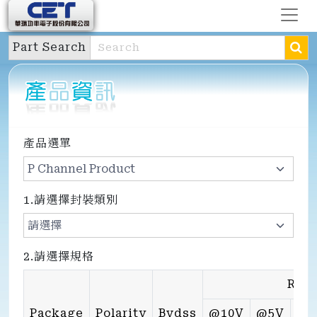
Part Search
產品選單
1.請選擇封裝類別
2.請選擇規格
Rds
Package
Polarity
Bvdss
@10V
@5V
@4