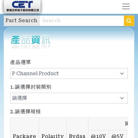
Part Search
產品選單
1.請選擇封裝類別
2.請選擇規格
Rds
Package
Polarity
Bvdss
@10V
@5V
@4