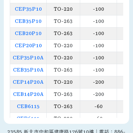
CEP35P10
TO-220
-100
76
CEB35P10
TO-263
-100
76
CEB20P10
TO-263
-100
13
CEP20P10
TO-220
-100
13
CEP35P10A
TO-220
-100
55
CEB35P10A
TO-263
-100
55
CEP14P20A
TO-220
-200
27
CEB14P20A
TO-263
-200
27
CEB6115
TO-263
-60
12
CEP6115
TO-220
-60
12
CEZ25C3P
P-PAK 5X6
-30
2.
23585 新北市中和區建康路176號10樓｜電話：886-