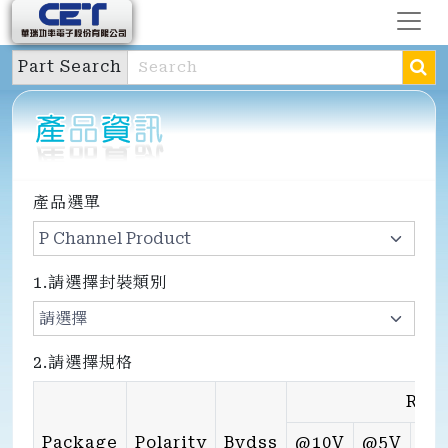
Part Search
產品選單
1.請選擇封裝類別
2.請選擇規格
Rds
Package
Polarity
Bvdss
@10V
@5V
@4