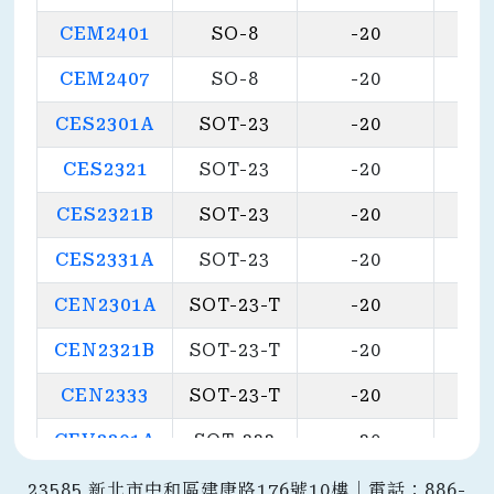
CEM2401
SO-8
-20
CEM2407
SO-8
-20
CES2301A
SOT-23
-20
CES2321
SOT-23
-20
CES2321B
SOT-23
-20
CES2331A
SOT-23
-20
CEN2301A
SOT-23-T
-20
CEN2321B
SOT-23-T
-20
CEN2333
SOT-23-T
-20
CEV2301A
SOT-323
-20
CEH2321
TSOP-6
-20
23585 新北市中和區建康路176號10樓｜電話：886-